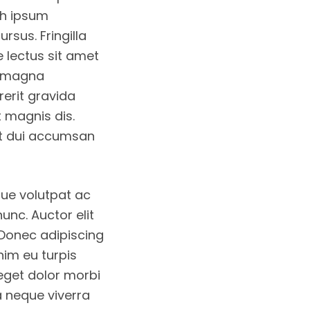
bh ipsum
sus. Fringilla
 lectus sit amet
et magna
erit gravida
 magnis dis.
iet dui accumsan
ue volutpat ac
nunc. Auctor elit
s. Donec adipiscing
nim eu turpis
 eget dolor morbi
a neque viverra