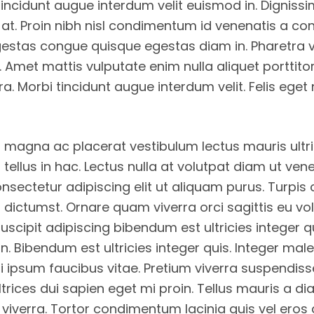
tincidunt augue interdum velit euismod in. Dignissi
 at. Proin nibh nisl condimentum id venenatis a c
estas congue quisque egestas diam in. Pharetra v
. Amet mattis vulputate enim nulla aliquet porttito
ra. Morbi tincidunt augue interdum velit. Felis eget
magna ac placerat vestibulum lectus mauris ultric
tellus in hac. Lectus nulla at volutpat diam ut venen
nsectetur adipiscing elit ut aliquam purus. Turpis 
 dictumst. Ornare quam viverra orci sagittis eu vo
 Suscipit adipiscing bibendum est ultricies integer 
in. Bibendum est ultricies integer quis. Integer ma
mi ipsum faucibus vitae. Pretium viverra suspendis
Ultrices dui sapien eget mi proin. Tellus mauris a
viverra. Tortor condimentum lacinia quis vel eros