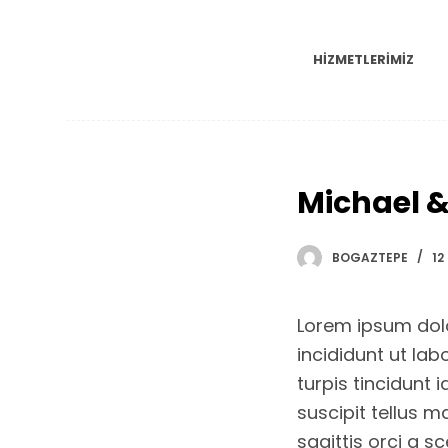
S
k
HIZMETLERIMIZ
i
p
t
o
Michael &
c
o
n
BOGAZTEPE
12
t
e
Lorem ipsum dolo
n
incididunt ut lab
t
turpis tincidunt 
suscipit tellus m
sagittis orci a s