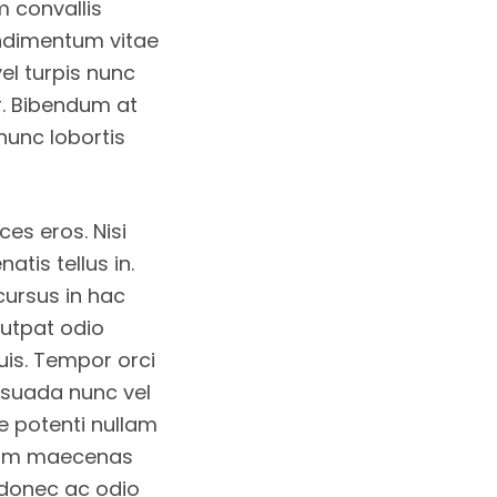
m convallis
ondimentum vitae
el turpis nunc
r. Bibendum at
 nunc lobortis
es eros. Nisi
atis tellus in.
cursus in hac
lutpat odio
quis. Tempor orci
lesuada nunc vel
se potenti nullam
 diam maecenas
 donec ac odio