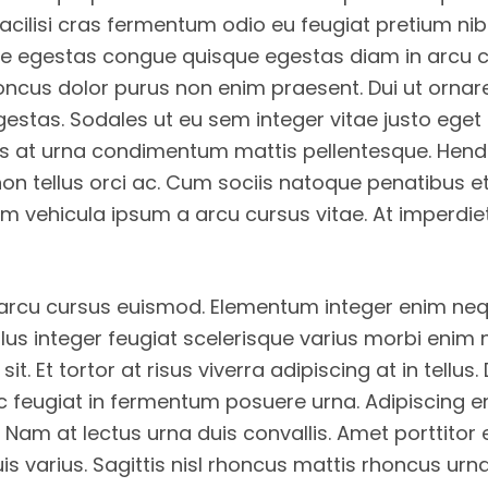
ilisi cras fermentum odio eu feugiat pretium ni
 egestas congue quisque egestas diam in arcu cur
honcus dolor purus non enim praesent. Dui ut ornare
egestas. Sodales ut eu sem integer vitae justo eg
s at urna condimentum mattis pellentesque. Hendr
on tellus orci ac. Cum sociis natoque penatibus et
llam vehicula ipsum a arcu cursus vitae. At imperd
 arcu cursus euismod. Elementum integer enim neq
tellus integer feugiat scelerisque varius morbi enim 
it. Et tortor at risus viverra adipiscing at in tellu
ec feugiat in fermentum posuere urna. Adipiscing e
 Nam at lectus urna duis convallis. Amet porttitor
is varius. Sagittis nisl rhoncus mattis rhoncus urn