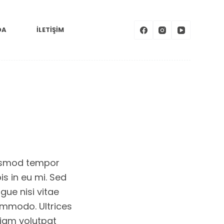
DA
İLETIŞIM
iusmod tempor
is in eu mi. Sed
gue nisi vitae
commodo. Ultrices
diam volutpat