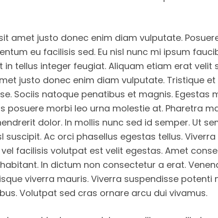
sit amet justo donec enim diam vulputate. Posuer
ntum eu facilisis sed. Eu nisl nunc mi ipsum fauci
t in tellus integer feugiat. Aliquam etiam erat velit 
amet justo donec enim diam vulputate. Tristique et
se. Sociis natoque penatibus et magnis. Egestas
is posuere morbi leo urna molestie at. Pharetra
 hendrerit dolor. In mollis nunc sed id semper. Ut s
l suscipit. Ac orci phasellus egestas tellus. Viver
el facilisis volutpat est velit egestas. Amet conse
e habitant. In dictum non consectetur a erat. Venen
isque viverra mauris. Viverra suspendisse potenti 
ibus. Volutpat sed cras ornare arcu dui vivamus.