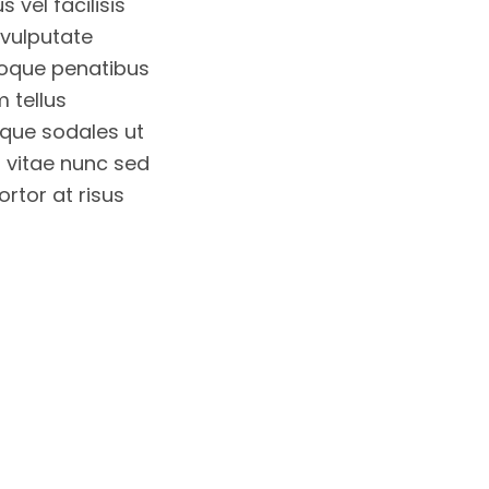
 vel facilisis
 vulputate
atoque penatibus
m tellus
eque sodales ut
r vitae nunc sed
rtor at risus