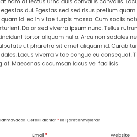
t nam at lectus urna duis convallis convallis. Lacus
it egestas dui. Egestas sed sed risus pretium quam
s quam id leo in vitae turpis massa. Cum sociis n
turient. Dolor sed viverra ipsum nunc. Tellus rutru
tincidunt tortor aliquam nulla. Arcu non sodales n
ulputate ut pharetra sit amet aliquam id. Curabitu
odales. Lacus viverra vitae congue eu consequat. To
g at. Maecenas accumsan lacus vel facilisis.
ınlanmayacak.
Gerekli alanlar
*
ile işaretlenmişlerdir
Email
*
Website