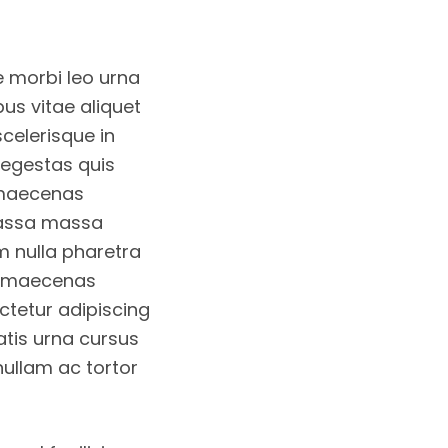
e morbi leo urna
bus vitae aliquet
scelerisque in
 egestas quis
 maecenas
 massa massa
em nulla pharetra
ra maecenas
ctetur adipiscing
atis urna cursus
nullam ac tortor