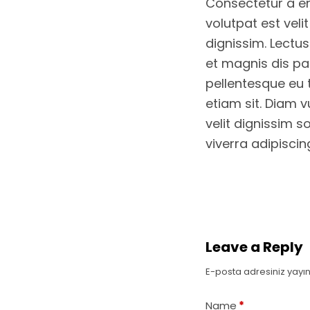
Consectetur a era
volutpat est vel
dignissim. Lectu
et magnis dis par
pellentesque eu 
etiam sit. Diam v
velit dignissim s
viverra adipiscin
Leave a Reply
E-posta adresiniz yay
Name
*